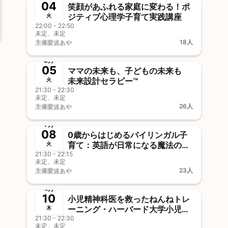
04
笑顔があふれる家庭に変わる！ポ
ジティブ心理学子育て実践講座
火
22:00 - 22:50
未定、未定
18人
主催
愛波あや
終了
8月
05
ママの未来も、子どもの未来も
未来設計セラピー™
火
21:30 - 22:30
未定、未定
26人
主催
愛波あや
終了
7月
08
0歳からはじめるバイリンガル子
育て：英語が日常になる魔法のヒ
火
21:30 - 22:15
ント ― 赤ちゃん期から自然に
未定、未定
英語を取り入れる方法を優しく解
23人
主催
愛波あや
説
終了
4月
10
小児精神科医を救ったねんねトレ
ーニング・ハーバード大学小児精
木
21:30 - 22:30
神科医内田舞医師
未定、未定