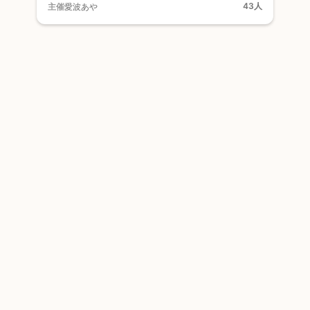
43人
主催
愛波あや
メンバー登録すると、限定記事の閲覧やメンバー同士の交流、限
定イベントへの参加などができます。
もっと詳しく