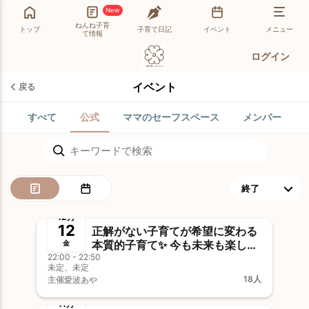
New
ねんね子育
トップ
子育て日記
イベント
メニュー
て情報
ログイン
イベント
戻る
すべて
公式
ママのセーフスペース
メンバー
終了
事前決済
12月
12
正解がない子育てが希望に変わる
本質的子育て✨ 今も未来も楽しむ
金
22:00 - 22:50
ために新年からできる３つのこと
未定、未定
18人
主催
愛波あや
終了
事前決済
11月