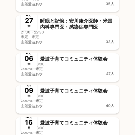
35人
主催
愛波あや
終了
3月
27
睡眠と記憶：安川康介医師・米国
内科専門医・感染症専門医
木
21:30 - 22:30
未定、未定
33人
主催
愛波あや
終了
2月
06
愛波子育てコミュニティ体験会
22:00 - 23:00
木
ZOOM、未定
47人
主催
愛波あや
終了
1月
09
愛波子育てコミュニティ体験会
22:00 - 23:00
木
ZOOM、未定
40人
主催
愛波あや
終了
12月
16
愛波子育てコミュニティ体験会
22:00 - 23:00
月
ZOOM、未定